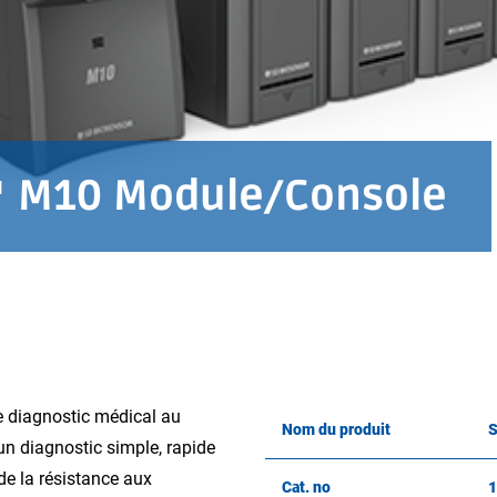
 M10 Module/Console
diagnostic médical au
Nom du produit
S
un diagnostic simple, rapide
de la résistance aux
Cat. no