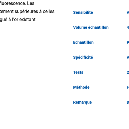
luorescence. Les
tement supérieures à celles
Sensibilité
A
gué à l'or existant.
Volume échantillon
4
Echantillon
P
Spécificité
A
Tests
2
Méthode
F
Remarque
D