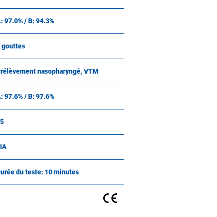
: 97.0% / B: 94.3%
 gouttes
rélèvement nasopharyngé, VTM
: 97.6% / B: 97.6%
5
IA
urée du teste: 10 minutes