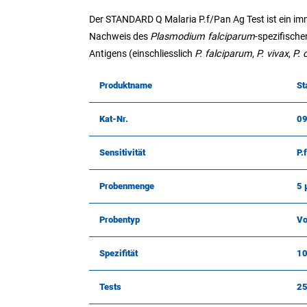
Der STANDARD Q Malaria P.f/Pan Ag Test ist ein i
Nachweis des
Plasmodium falciparum
-spezifisch
Antigens (einschliesslich
P. falciparum
,
P. vivax
,
P. 
Produktname
St
Kat-Nr.
0
Sensitivität
P.
Probenmenge
5 
Probentyp
Vo
Spezifität
1
Tests
2