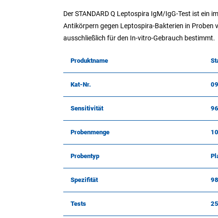
Der STANDARD Q Leptospira IgM/IgG-Test ist ein 
Antikörpern gegen Leptospira-Bakterien in Proben v
ausschließlich für den In-vitro-Gebrauch bestimmt.
Produktname
St
Kat-Nr.
0
Sensitivität
96
Probenmenge
10
Probentyp
Pl
Spezifität
98
Tests
2