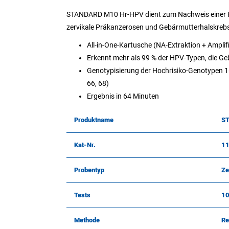
STANDARD M10 Hr-HPV dient zum Nachweis einer Hoc
zervikale Präkanzerosen und Gebärmutterhalskrebs
All-in-One-Kartusche (NA-Extraktion + Amplif
Erkennt mehr als 99 % der HPV-Typen, die G
Genotypisierung der Hochrisiko-Genotypen 16, 
66, 68)
Ergebnis in 64 Minuten
Produktname
S
Kat-Nr.
1
Probentyp
Ze
Tests
1
Methode
Re