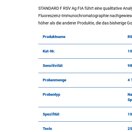
STANDARD F RSV Ag FIA führt eine qualitative Anal
Fluoreszenz-Immunochromatographie nachgewiesen w
höher als die anderer Produkte, die das bisherige 
Produktname
RS
Kat-Nr.
1
Sensitivität
9
Probenmenge
4 
Probentyp
Na
Sp
Spezifität
1
Tests
2