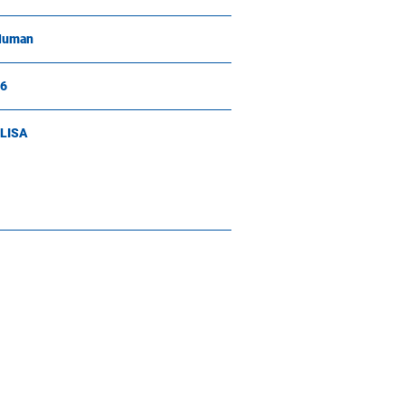
Human
6
LISA