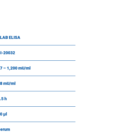
LAB ELISA
I-20032
7 – 1,200 mU/ml
8 mU/ml
.5 h
0 µl
Serum