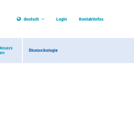
Login
Kontaktinfos
deutsch
 Assays
Ökotoxikologie
ien