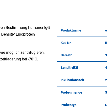
iven Bestimmung humaner IgG
Produktname
o
 Densitiy Lipoprotein
Kat-Nr.
B
ie möglich zentrifugieren.
Bereich
3
zeitlagerung bei -70°C.
Sensitivität
4
Inkubationszeit
2
Probenmenge
5
Probentyp